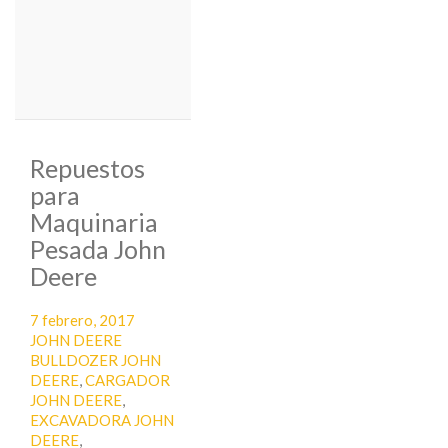
Repuestos
para
Maquinaria
Pesada John
Deere
Publicado
Categorías
7 febrero, 2017
el
Etiquetas
JOHN DEERE
BULLDOZER JOHN
DEERE
,
CARGADOR
JOHN DEERE
,
EXCAVADORA JOHN
DEERE
,