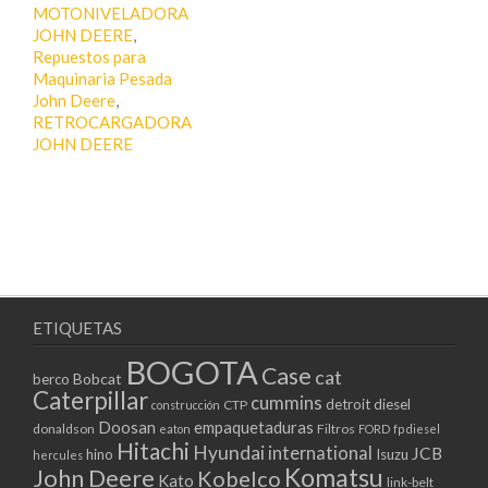
MOTONIVELADORA
JOHN DEERE
,
Repuestos para
Maquinaria Pesada
John Deere
,
RETROCARGADORA
JOHN DEERE
ETIQUETAS
BOGOTA
Case
cat
Bobcat
berco
Caterpillar
cummins
detroit diesel
CTP
construcción
Doosan
empaquetaduras
donaldson
Filtros
eaton
FORD
fp diesel
Hitachi
Hyundai
international
JCB
hino
Isuzu
hercules
Komatsu
John Deere
Kobelco
Kato
link-belt