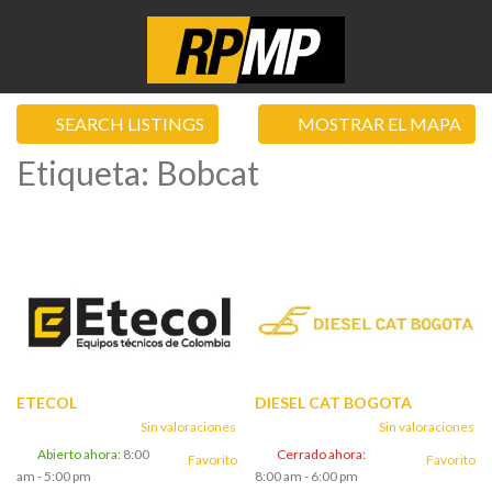
SEARCH LISTINGS
MOSTRAR EL MAPA
Etiqueta: Bobcat
ETECOL
DIESEL CAT BOGOTA
Sin valoraciones
Sin valoraciones
Abierto ahora
:
8:00
Cerrado ahora
:
Favorito
Favorito
am - 5:00 pm
8:00 am - 6:00 pm