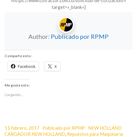
«https://www.cotractor.com.co/solicitud-de-cotizacion/»
target=»_blank»]
Author:
Publicado por RPMP
Comparte esto:
Facebook
X
Me gusta esto:
Cargando...
Posted
Author
Categories
Tags
11 febrero, 2017
Publicado por RPMP
NEW HOLLAND
on
CARGADOR NEW HOLLAND
,
Repuestos para Maquinaria