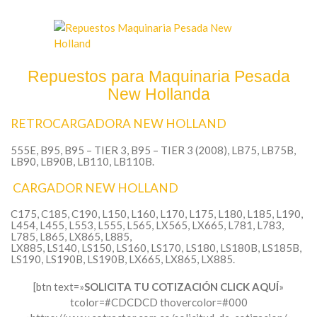
Repuestos para Maquinaria Pesada
New Hollanda
RETROCARGADORA NEW HOLLAND
555E, B95, B95 – TIER 3, B95 – TIER 3 (2008), LB75, LB75B,
LB90, LB90B, LB110, LB110B.
CARGADOR NEW HOLLAND
C175, C185, C190, L150, L160, L170, L175, L180, L185, L190,
L454, L455, L553, L555, L565, LX565, LX665, L781, L783,
L785, L865, LX865, L885,
LX885, LS140, LS150, LS160, LS170, LS180, LS180B, LS185B,
LS190, LS190B, LS190B, LX665, LX865, LX885.
[btn text=»
SOLICITA TU COTIZACIÓN CLICK AQUÍ
»
tcolor=#CDCDCD thovercolor=#000