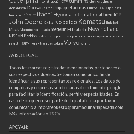
Caterpillar
cummins
detroit diesel
CTP
construcción
Doosan
empaquetaduras
donaldson
Filtros
eaton
FORD
fp diesel
Hitachi
Hyundai
international
JCB
hino
Isuzu
hercules
Komatsu
John Deere
Kobelco
Kato
link-belt
New holland
medellin
Mack
Mitsubishi
Maquinaria pesada
NISSAN
Perkins
pistones
repuestos para maquinaria pesada
repuestos
Volvo
sany
tren de rodaje
rexroth
Terex
yanmar
AVISO LEGAL.
Todas las marcas registradas mencionadas, pertenecen a
sus respectivos dueños. Se toman como único fin de
identificar a sus representantes regionales. Los datos de
compañías y empresas son tomadas directamente google
para facilitar la identificación, perfil y especialidades. En
caso de no querer ser parte de la plataforma por favor
comunicarlo a info@repuestosparamaquinariapesada.com
Más información en
T&Cs
.
APOYAN: