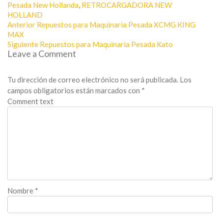
Pesada New Hollanda
,
RETROCARGADORA NEW
HOLLAND
Navegación
Entrada
Anterior
Repuestos para Maquinaria Pesada XCMG KING
anterior:
de
MAX
Entrada
Siguiente
Repuestos para Maquinaria Pesada Kato
entradas
Leave a Comment
siguiente:
Tu dirección de correo electrónico no será publicada.
Los
campos obligatorios están marcados con
*
Comment text
Nombre
*