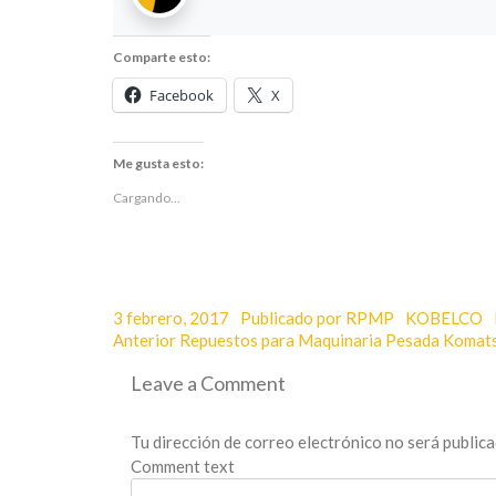
Comparte esto:
Facebook
X
Me gusta esto:
Cargando...
Posted
Author
Categories
3 febrero, 2017
Publicado por RPMP
KOBELCO
Navegación
on
Entrada
Anterior
Repuestos para Maquinaria Pesada Komat
anterior:
de
Leave a Comment
entradas
Tu dirección de correo electrónico no será publica
Comment text