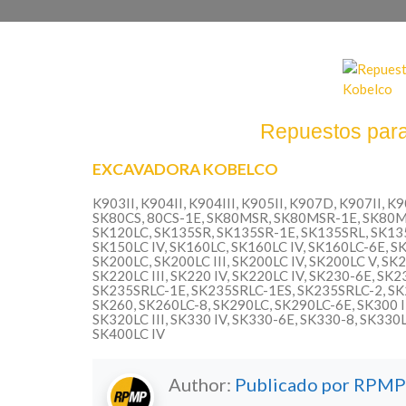
Repuestos par
EXCAVADORA KOBELCO
K903II, K904II, K904III, K905II, K907D, K907II, K
SK80CS, 80CS-1E, SK80MSR, SK80MSR-1E, SK80M
SK120LC, SK135SR, SK135SR-1E, SK135SRL, SK135
SK150LC IV, SK160LC, SK160LC IV, SK160LC-6E, SK2
SK200LC, SK200LC III, SK200LC IV, SK200LC V, SK2
SK220LC III, SK220 IV, SK220LC IV, SK230-6E, S
SK235SRLC-1E, SK235SRLC-1ES, SK235SRLC-2, SK25
SK260, SK260LC-8, SK290LC, SK290LC-6E, SK300 III, 
SK320LC III, SK330 IV, SK330-6E, SK330-8, SK330L
SK400LC IV
Author:
Publicado por RPMP