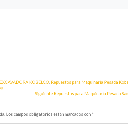
Tags
EXCAVADORA KOBELCO
,
Repuestos para Maquinaria Pesada Kob
su
Entrada
Siguiente
Repuestos para Maquinaria Pesada S
siguiente:
da.
Los campos obligatorios están marcados con
*