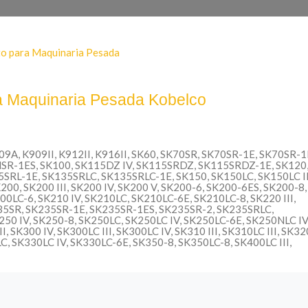
a Maquinaria Pesada
Kobelco
909A, K909II, K912II, K916II, SK60, SK70SR, SK70SR-1E, SK70SR-1
SR-1ES, SK100, SK115DZ IV, SK115SRDZ, SK115SRDZ-1E, SK120
SRL-1E, SK135SRLC, SK135SRLC-1E, SK150, SK150LC, SK150LC II
00, SK200 III, SK200 IV, SK200 V, SK200-6, SK200-6ES, SK200-8,
00LC-6, SK210 IV, SK210LC, SK210LC-6E, SK210LC-8, SK220 III,
K235SR, SK235SR-1E, SK235SR-1ES, SK235SR-2, SK235SRLC,
0 IV, SK250-8, SK250LC, SK250LC IV, SK250LC-6E, SK250NLC IV
SK300 IV, SK300LC III, SK300LC IV, SK310 III, SK310LC III, SK320 
C, SK330LC IV, SK330LC-6E, SK350-8, SK350LC-8, SK400LC III,