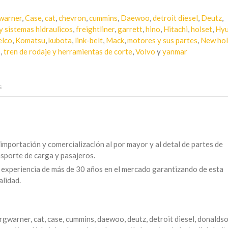
warner
,
Case
,
cat
,
chevron
,
cummins
,
Daewoo
,
detroit diesel
,
Deutz
,
y sistemas hidraulicos
,
freightliner
,
garrett
,
hino
,
Hitachi
,
holset
,
Hyu
elco
,
Komatsu
,
kubota
,
link-belt
,
Mack
,
motores y sus partes
,
New hol
s
,
tren de rodaje y herramientas de corte
,
Volvo
y
yanmar
s
mportación y comercialización al por mayor y al detal de partes de
sporte de carga y pasajeros.
experiencia de más de 30 años en el mercado garantizando de esta
alidad.
orgwarner, cat, case, cummins, daewoo, deutz, detroit diesel, donaldso