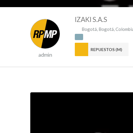
IZAKI S.A.S
Bogotá
,
Bogotá
,
Colombi
REPUESTOS (M)
admin