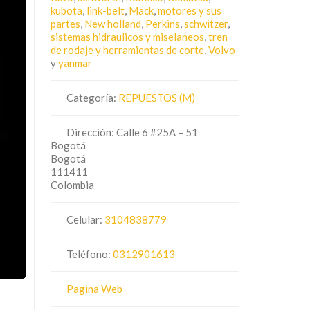
kubota
,
link-belt
,
Mack
,
motores y sus
partes
,
New holland
,
Perkins
,
schwitzer
,
sistemas hidraulicos y miselaneos
,
tren
de rodaje y herramientas de corte
,
Volvo
y
yanmar
Categoría:
REPUESTOS (M)
Dirección:
Calle 6 #25A – 51
Bogotá
Bogotá
111411
Colombia
Celular:
3104838779
Teléfono:
0312901613
Pagina Web