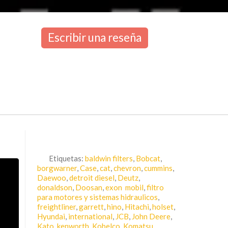
Escribir una reseña
Etiquetas:
baldwin filters
,
Bobcat
,
borgwarner
,
Case
,
cat
,
chevron
,
cummins
,
Daewoo
,
detroit diesel
,
Deutz
,
donaldson
,
Doosan
,
exon mobil
,
filtro
para motores y sistemas hidraulicos
,
freightliner
,
garrett
,
hino
,
Hitachi
,
holset
,
Hyundai
,
international
,
JCB
,
John Deere
,
Kato
,
kenworth
,
Kobelco
,
Komatsu
,