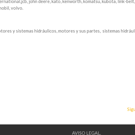
nternational,jcb, john deere, kato, kenworth, komatsu, kubota, link-belt,
obil, volvo.
otores y sistemas hidráulicos, motores y sus partes, sistemas hidráu
Sig
AVISO LEGAL.