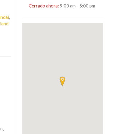
Cerrado ahora
:
9:00 am - 5:00 pm
ndai
,
land
,
n,