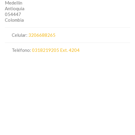
Medellín
Antioquia
054447
Colombia
Celular:
3206688265
Teléfono:
0318219205 Ext. 4204
Pagina Web
Cerrado ahora
:
9:00 am - 12:00 pm