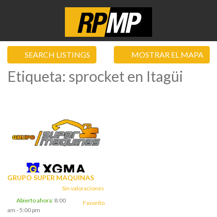
SEARCH LISTINGS
MOSTRAR EL MAPA
Etiqueta: sprocket en Itagüi
GRUPO SUPER MAQUINAS
Sin valoraciones
Abierto ahora
:
8:00
Favorito
am - 5:00 pm