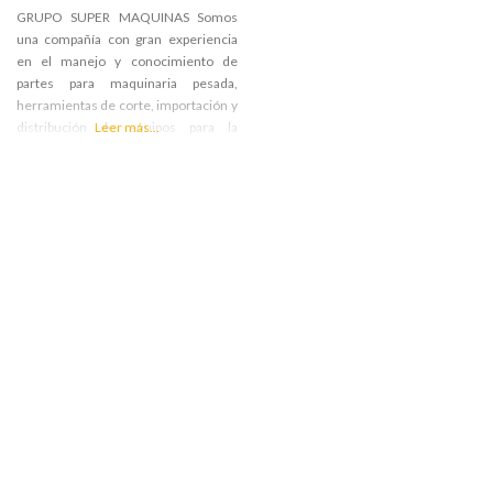
GRUPO SUPER MAQUINAS Somos
una compañía con gran experiencia
en el manejo y conocimiento de
partes para maquinaria pesada,
herramientas de corte, importación y
distribución de equipos para la
Leer más...
minería y construcción,
representamos la marca XGMA para
Colombia. Nuestra principal fortaleza
la tenemos al contar con un grupo de
personas altamente calificadas para
ofrecer y brindar a nuestros clientes
un excelente servicio y asesoría de
manera que se vean reflejados en el
buen rendimiento y optimización de
los costos en mantenimiento de las
máquinas de nuestros clientes.
MARCAS XGMA. CARACTERÍSTICAS
cadenas, rodillo inferior, sprocket,
rodillo superios, zapatas 800mm,