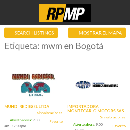
SEARCH LISTINGS
MOSTRAR EL MAPA
Etiqueta: mwm en Bogotá
MUNDI REDIESEL LTDA
IMPORTADORA
MONTECARLO MOTORS SAS
Sin valoraciones
Sin valoraciones
Abierto ahora
:
9:00
Favorito
Abierto ahora
:
9:00
am - 12:00 pm
Favorito