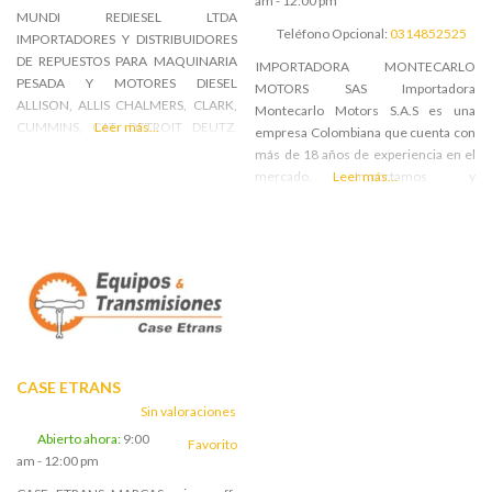
am - 12:00 pm
MUNDI REDIESEL LTDA
Teléfono Opcional:
0314852525
IMPORTADORES Y DISTRIBUIDORES
DE REPUESTOS PARA MAQUINARIA
IMPORTADORA MONTECARLO
PESADA Y MOTORES DIESEL
MOTORS SAS Importadora
ALLISON, ALLIS CHALMERS, CLARK,
Montecarlo Motors S.A.S es una
CUMMINS, CAT, DETROIT DEUTZ,
Leer más...
empresa Colombiana que cuenta con
FIAT, FORD, FUNIS, INTERNATIONAL,
más de 18 años de experiencia en el
ISUZU, IVECO JOHN DEERE,
mercado. Importamos y
Leer más...
KOMATSU, MAZDA, MERCEDES,
comercializamos repuestos,
MITSUBISHI, MWM.
motores y accesorios para
maquinaria agrícola, vehicular e
industrial y grupos electrógenos con
aplicación en diferentes segmentos
del mercado. Contamos con tres
sedes, dos en la ciudad de Bogotá y
una sede en la ciudad de
Barranquilla, desde la cual
CASE ETRANS
atendemos la zona norte del páis,
Sin valoraciones
buscando de esta forma prestar un
Abierto ahora
:
9:00
servicio más rápido y eficiente a
Favorito
am - 12:00 pm
nuestros clientes. MARCAS FORD,
JOHN DEERE, MASSEY FERGUSON,