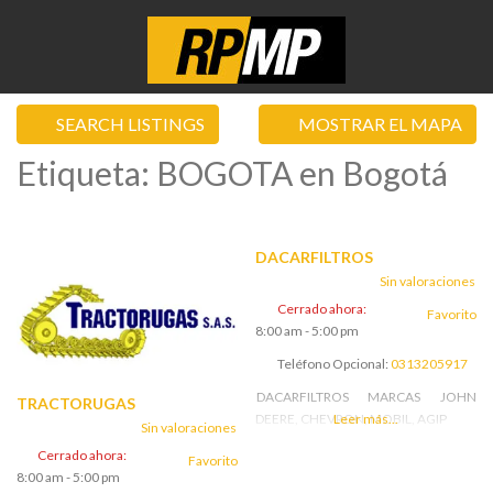
SEARCH LISTINGS
MOSTRAR EL MAPA
Etiqueta: BOGOTA en Bogotá
DACARFILTROS
Sin valoraciones
Cerrado ahora
:
Favorito
8:00 am - 5:00 pm
Teléfono Opcional:
0313205917
DACARFILTROS MARCAS JOHN
TRACTORUGAS
DEERE, CHEVRON, MOBIL, AGIP
Leer más...
Sin valoraciones
Cerrado ahora
:
Favorito
8:00 am - 5:00 pm