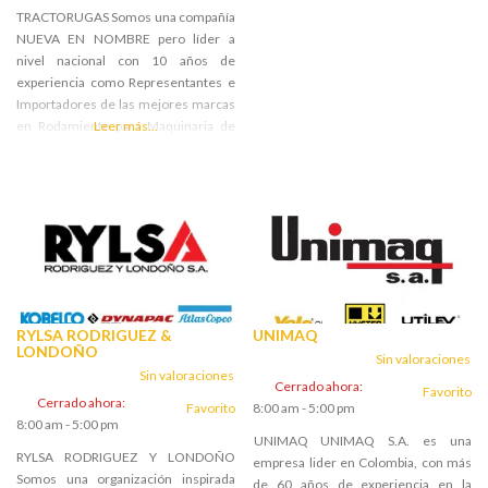
TRACTORUGAS Somos una compañía
NUEVA EN NOMBRE pero líder a
nivel nacional con 10 años de
experiencia como Representantes e
Importadores de las mejores marcas
en Rodamiento para Maquinaria de
Leer más...
Construcción actualmente enviamos
nuestros productos a todo el país con
una extensa gama, distribuidor
exclusivo para Colombia de
Herramienta de Corte Marca
METISA, reconocida a nivel mundial y
con Certificado de Garantía de la ISO
9002. TRACTORUGAS
S.A.S. Fundamenta su fortaleza en la
RYLSA RODRIGUEZ &
UNIMAQ
excelente calidad de sus productos,
LONDOÑO
Sin valoraciones
emanada del compromiso de
Sin valoraciones
Cerrado ahora
:
Distribuir únicamente las mejores
Favorito
Cerrado ahora
:
Favorito
8:00 am - 5:00 pm
marcas y en el profesionalismo del
8:00 am - 5:00 pm
grupo de seres humanos que
UNIMAQ UNIMAQ S.A. es una
conforma la compañía, el
RYLSA RODRIGUEZ Y LONDOÑO
empresa lider en Colombia, con más
Somos una organización inspirada
de 60 años de experiencia en la