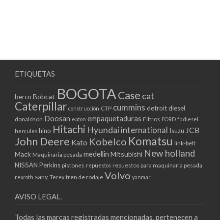
ETIQUETAS
BOGOTA
Case
cat
Bobcat
berco
Caterpillar
cummins
detroit diesel
CTP
construcción
Doosan
empaquetaduras
donaldson
Filtros
eaton
FORD
fp diesel
Hitachi
Hyundai
international
JCB
hino
Isuzu
hercules
Komatsu
John Deere
Kobelco
Kato
link-belt
New holland
medellin
Mack
Mitsubishi
Maquinaria pesada
NISSAN
Perkins
pistones
repuestos para maquinaria pesada
repuestos
Volvo
sany
tren de rodaje
rexroth
Terex
yanmar
AVISO LEGAL.
Todas las marcas registradas mencionadas, pertenecen a